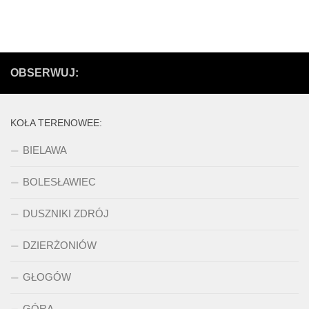
OBSERWUJ:
KOŁA TERENOWEE:
BIELAWA
BOLESŁAWIEC
DUSZNIKI ZDRÓJ
DZIERŻONIÓW
GŁOGÓW
GÓRA