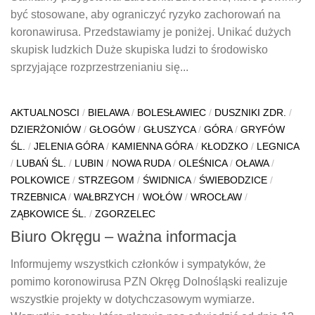
być stosowane, aby ograniczyć ryzyko zachorowań na
koronawirusa. Przedstawiamy je poniżej. Unikać dużych
skupisk ludzkich Duże skupiska ludzi to środowisko
sprzyjające rozprzestrzenianiu się...
AKTUALNOSCI
/
BIELAWA
/
BOLESŁAWIEC
/
DUSZNIKI ZDR.
/
DZIERŻONIÓW
/
GŁOGÓW
/
GŁUSZYCA
/
GÓRA
/
GRYFÓW
ŚL.
/
JELENIA GÓRA
/
KAMIENNA GÓRA
/
KŁODZKO
/
LEGNICA
/
LUBAŃ ŚL.
/
LUBIN
/
NOWA RUDA
/
OLEŚNICA
/
OŁAWA
/
POLKOWICE
/
STRZEGOM
/
ŚWIDNICA
/
ŚWIEBODZICE
/
TRZEBNICA
/
WAŁBRZYCH
/
WOŁÓW
/
WROCŁAW
/
ZĄBKOWICE ŚL.
/
ZGORZELEC
Biuro Okręgu – ważna informacja
Informujemy wszystkich członków i sympatyków, że
pomimo koronowirusa PZN Okręg Dolnośląski realizuje
wszystkie projekty w dotychczasowym wymiarze.